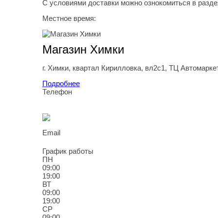
С условиями доставки можно ознокомиться в разд
Местное время:
Магазин Химки
г.
Химки
,
квартал Кирилловка, вл2с1, ТЦ Автомарке
Подробнее
Телефон
8
(989
) 119-91-22
Email
store@rti-service.ru
График работы
ПН
09:00
19:00
ВТ
09:00
19:00
СР
09:00