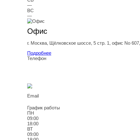
—
ВС
—
Офис
г.
Москва
,
Щёлковское шоссе, 5 стр. 1
, офис No 607
Подробнее
Телефон
8
(800
) 707-98-77
8
(985
) 119-91-22
Email
info@rti-service.ru
График работы
ПН
09:00
18:00
ВТ
09:00
18:00