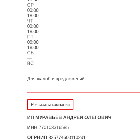
СР
09:00
18:00
ЧТ
09:00
18:00
ПТ
09:00
18:00
СБ
—
ВС
—
Для жалоб и предложений:
help@rti-service.ru
Реквизиты компании
Реквизиты компании
ИП МУРАВЬЕВ АНДРЕЙ ОЛЕГОВИЧ
ИНН
770103316585
ОГРНИП
325774600110291