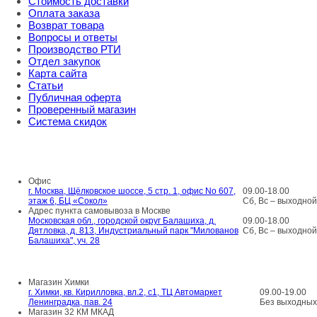
Стоимость доставки
Оплата заказа
Возврат товара
Вопросы и ответы
Производство РТИ
Отдел закупок
Карта сайта
Статьи
Публичная оферта
Проверенный магазин
Система скидок
8 800 707 98 77
info@rti-service.ru
Офис
г. Москва, Щёлковское шоссе, 5 стр. 1, офис No 607,
09.00-18.00
этаж 6, БЦ «Сокол»
Сб, Вс – выходной
Адрес пункта самовывоза в Москве
Московская обл., городской округ Балашиха, д.
09.00-18.00
Дятловка, д. 813, Индустриальный парк "Милованов
Сб, Вс – выходной
Балашиха", уч. 28
Шоу-румы в Москве
Магазин Химки
г. Химки, кв. Кирилловка, вл.2, с1, ТЦ Автомаркет
09.00-19.00
Ленинградка, пав. 24
Без выходных
Магазин 32 КМ МКАД