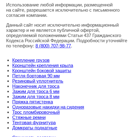
Использование любой информации, размещенной
Правовая информация
на сайте, разрешается исключительно с письменного
согласия компании.
Данный сайт носит исключительно информационный
характер и не является публичной офертой,
определяемой положениями Статьи 437 Гражданского
Кодекса Российской Федерации. Подробности уточняйте
по телефону:
8
(800
) 707-98-77
.
Крепление грузов
Кронштейн крепления крыла
Кронштейн боковой защиты
Петля бортовая 90 мм
Резиновый уплотнитель
Наконечник для троса
Зажим для троса 6 мм
Зажим для троса 8 мм
Пряжка пятистенка
Одноразовые накидки на сидения
Трос пломбировочный
Стяжные ремни
Тентовая фурнитура
Домкраты подкатные