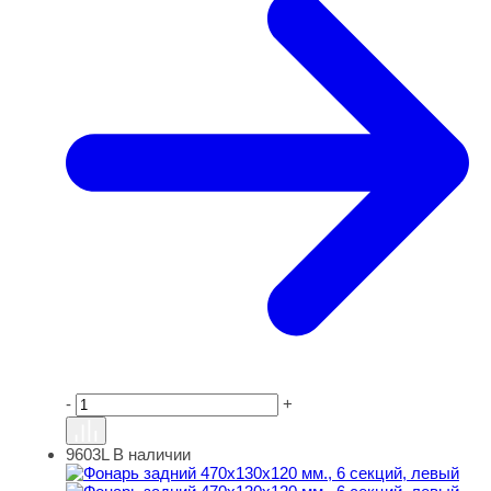
-
+
9603L
В наличии
Фонарь задний 470х130х120 мм., 6 секций, левый