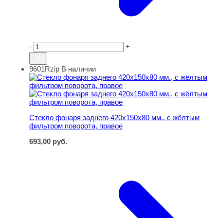
-
+
9601Rzip
В наличии
Стекло фонаря заднего 420х150х80 мм., с жёлтым филь
Стекло фонаря заднего 420х150х80 мм., с жёлтым
фильтром поворота, правое
693,00
руб.