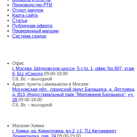
Производство РТИ
Отдел закупок
Карта сайта
Статьи
Публичная оферта
Проверенный магазин
Система скидок
8 800 707 98 77
info@rti-service.ru
Офис
г. Москва, Щёлковское шоссе, 5 стр. 1, офис No 607, этаж
6, БЦ «Сокол»
09.00-18.00
Сб, Вс – выходной
Адрес пункта самовывоза в Москве
Московская обл., городской округ Балашиха, д. Дятловка,
д. 813, Индустриальный парк "Милованов Балашиха", уч.
28
09.00-18.00
Сб, Вс – выходной
Шоу-румы в Москве
Магазин Химки
г. Химки, кв. Кирилловка, вл.2, с1, ТЦ Автомаркет
Ленинградка, пав. 24
09.00-19.00