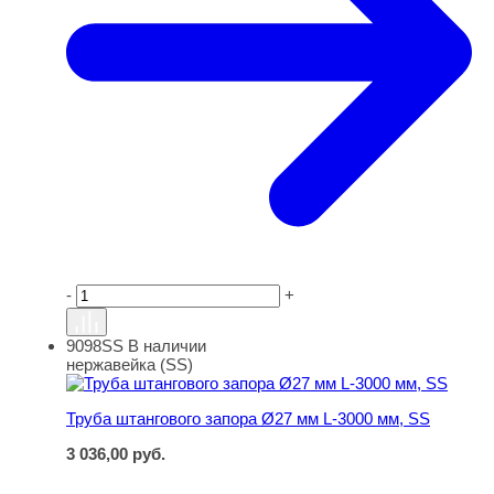
-
+
9098SS
В наличии
Труба штангового запора Ø27 мм L-3000 мм, SS
нержавейка (SS)
Труба штангового запора Ø27 мм L-3000 мм, SS
3 036,00
руб.