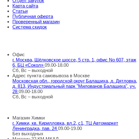
Отдел закупок
Карта сайта
Статьи
Публичная оферта
Проверенный магазин
Система скидок
8 800 707 98 77
info@rti-service.ru
Офис
г. Москва, Щёлковское шоссе, 5 стр. 1, офис No 607, этаж
6, БЦ «Сокол»
09.00-18.00
Сб, Вс – выходной
Адрес пункта самовывоза в Москве
Московская обл., городской округ Балашиха, д. Дятловка,
д. 813, Индустриальный парк "Милованов Балашиха", уч.
28
09.00-18.00
Сб, Вс – выходной
Шоу-румы в Москве
Магазин Химки
г. Химки, кв. Кирилловка, вл.2, с1, ТЦ Автомаркет
Ленинградка, пав. 24
09.00-19.00
Без выходных
Магазин 32 КМ МКАД