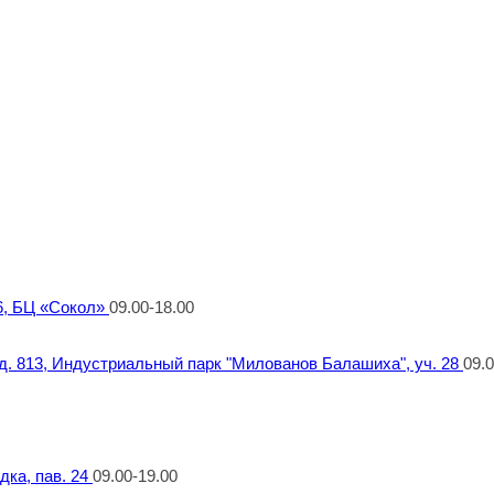
 6, БЦ «Сокол»
09.00-18.00
 д. 813, Индустриальный парк "Милованов Балашиха", уч. 28
09.0
дка, пав. 24
09.00-19.00