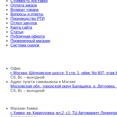
Стоимость доставки
Оплата заказа
Возврат товара
Вопросы и ответы
Производство РТИ
Отдел закупок
Карта сайта
Статьи
Публичная оферта
Проверенный магазин
Система скидок
8 800 707 98 77
info@rti-service.ru
Офис
г. Москва, Щёлковское шоссе, 5 стр. 1, офис No 607, этаж
Сб, Вс – выходной
Адрес пункта самовывоза в Москве
Московская обл., городской округ Балашиха, д. Дятловка,
Сб, Вс – выходной
Шоу-румы в Москве
Магазин Химки
г. Химки, кв. Кирилловка, вл.2, с1, ТЦ Автомаркет Ленингра