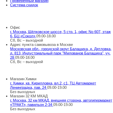
Проверенный магазин
Система скидок
8 800 707 98 77
info@rti-service.ru
Офис
г. Москва, Щёлковское шоссе, 5 стр. 1, офис No 607, этаж
6, БЦ «Сокол»
09.00-18.00
Сб, Вс – выходной
Адрес пункта самовывоза в Москве
Московская обл., городской округ Балашиха, д. Дятловка,
д. 813, Индустриальный парк "Милованов Балашиха", уч.
28
09.00-18.00
Сб, Вс – выходной
Шоу-румы в Москве
Магазин Химки
г. Химки, кв. Кирилловка, вл.2, с1, ТЦ Автомаркет
Ленинградка, пав. 24
09.00-19.00
Без выходных
Магазин 32 КМ МКАД
г. Москва, 32 км МКАД, внешняя сторона, автогипермаркет
«ТРАКТ», павильон 2-34
09.00-19.00
Без выходных