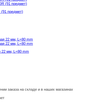
 (91 пpедмет)
я 22 мм, L=80 mm
я 22 мм, L=80 mm
нии заказа на складе и в наших магазинах
чет