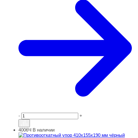
-
+
4006Ч
В наличии
Противооткатный упор 410х155х190 мм чёрный