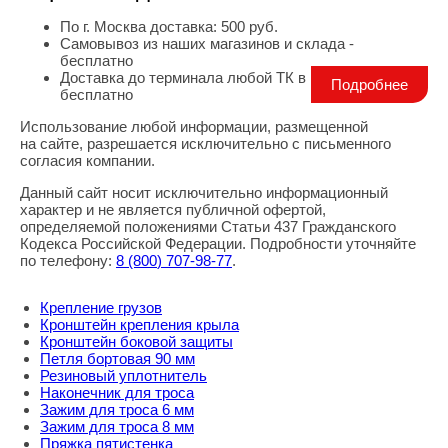
По г. Москва доставка: 500 руб.
Самовывоз из наших магазинов и склада -
бесплатно
Доставка до терминала любой ТК в г. Москва -
Подробнее
бесплатно
Использование любой информации, размещенной
Правовая информация
на сайте, разрешается исключительно с письменного
согласия компании.
Данный сайт носит исключительно информационный
характер и не является публичной офертой,
определяемой положениями Статьи 437 Гражданского
Кодекса Российской Федерации. Подробности уточняйте
по телефону:
8
(800
) 707-98-77
.
Крепление грузов
Кронштейн крепления крыла
Кронштейн боковой защиты
Петля бортовая 90 мм
Резиновый уплотнитель
Наконечник для троса
Зажим для троса 6 мм
Зажим для троса 8 мм
Пряжка пятистенка