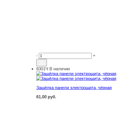
-
+
8301Ч
В наличии
Защёлка панели электрощита, чёрная
Защёлка панели электрощита, чёрная
61,00
руб.