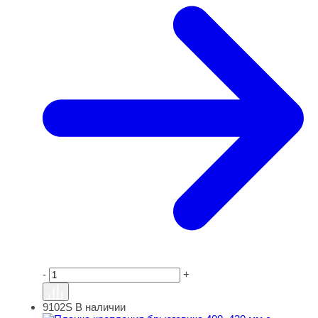
-
+
9102S
В наличии
Планка крепления брызговика 400, 420 мм с лентой све