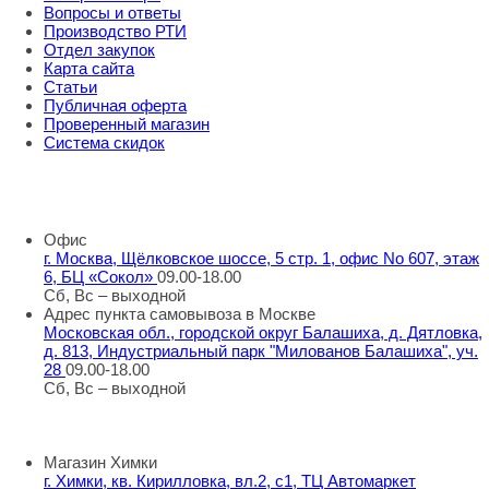
Вопросы и ответы
Производство РТИ
Отдел закупок
Карта сайта
Статьи
Публичная оферта
Проверенный магазин
Система скидок
8 800 707 98 77
info@rti-service.ru
Офис
г. Москва, Щёлковское шоссе, 5 стр. 1, офис No 607, этаж
6, БЦ «Сокол»
09.00-18.00
Сб, Вс – выходной
Адрес пункта самовывоза в Москве
Московская обл., городской округ Балашиха, д. Дятловка,
д. 813, Индустриальный парк "Милованов Балашиха", уч.
28
09.00-18.00
Сб, Вс – выходной
Шоу-румы в Москве
Магазин Химки
г. Химки, кв. Кирилловка, вл.2, с1, ТЦ Автомаркет