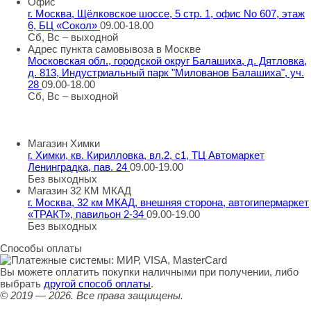
Офис
г. Москва, Щёлковское шоссе, 5 стр. 1, офис No 607, этаж
6, БЦ «Сокол»
09.00-18.00
Сб, Вс – выходной
Адрес пункта самовывоза в Москве
Московская обл., городской округ Балашиха, д. Дятловка,
д. 813, Индустриальный парк "Милованов Балашиха", уч.
28
09.00-18.00
Сб, Вс – выходной
Шоу-румы в Москве
Магазин Химки
г. Химки, кв. Кирилловка, вл.2, с1, ТЦ Автомаркет
Ленинградка, пав. 24
09.00-19.00
Без выходных
Магазин 32 КМ МКАД
г. Москва, 32 км МКАД, внешняя сторона, автогипермаркет
«ТРАКТ», павильон 2-34
09.00-19.00
Без выходных
Способы оплаты
Вы можете оплатить покупки наличными при получении, либо
выбрать
другой способ оплаты
.
© 2019 — 2026.
Все права защищены.