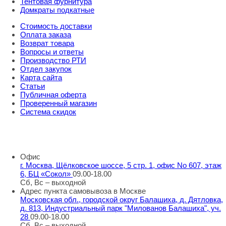
Тентовая фурнитура
Домкраты подкатные
Стоимость доставки
Оплата заказа
Возврат товара
Вопросы и ответы
Производство РТИ
Отдел закупок
Карта сайта
Статьи
Публичная оферта
Проверенный магазин
Система скидок
8 800 707 98 77
info@rti-service.ru
Офис
г. Москва, Щёлковское шоссе, 5 стр. 1, офис No 607, этаж
6, БЦ «Сокол»
09.00-18.00
Сб, Вс – выходной
Адрес пункта самовывоза в Москве
Московская обл., городской округ Балашиха, д. Дятловка,
д. 813, Индустриальный парк "Милованов Балашиха", уч.
28
09.00-18.00
Сб, Вс – выходной