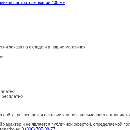
овиков светоотражающий 400 мм
нии заказа на складе и в наших магазинах
чет
сплатно
- бесплатно
 сайте, разрешается исключительно с письменного согласия ко
 характер и не является публичной офертой, определяемой по
 телефону:
8
(800
) 707-98-77
.