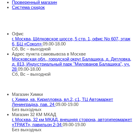
Проверенный магазин
Система скидок
8 800 707 98 77
info@rti-service.ru
Офис
г. Москва, Щёлковское шоссе, 5 стр. 1, офис No 607, этаж
6, БЦ «Сокол»
09.00-18.00
Сб, Вс – выходной
Адрес пункта самовывоза в Москве
Московская обл., городской округ Балашиха, д. Дятловка,
д. 813, Индустриальный парк "Милованов Балашиха", уч.
28
09.00-18.00
Сб, Вс – выходной
Шоу-румы в Москве
Магазин Химки
г. Химки, кв. Кирилловка, вл.2, с1, ТЦ Автомаркет
Ленинградка, пав. 24
09.00-19.00
Без выходных
Магазин 32 КМ МКАД
г. Москва, 32 км МКАД, внешняя сторона, автогипермаркет
«ТРАКТ», павильон 2-34
09.00-19.00
Без выходных