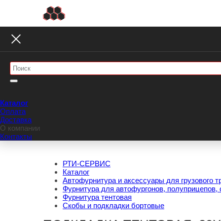
Каталог
Оплата
Доставка
О компании
Контакты
РТИ-СЕРВИС
Каталог
Автофурнитура и аксессуары для грузового т
Фурнитура для автофургонов, полуприцепов, 
Фурнитура тентовая
Скобы и подкладки бортовые