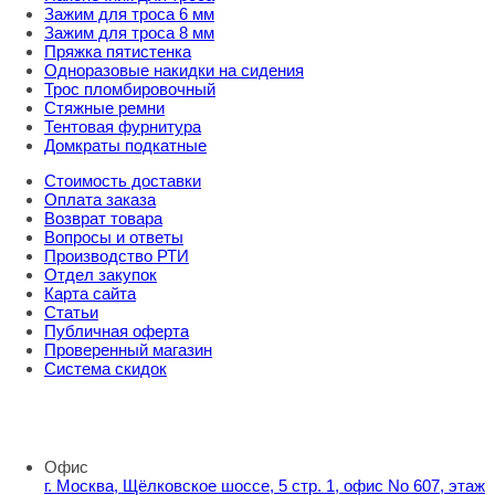
Зажим для троса 6 мм
Зажим для троса 8 мм
Пряжка пятистенка
Одноразовые накидки на сидения
Трос пломбировочный
Стяжные ремни
Тентовая фурнитура
Домкраты подкатные
Стоимость доставки
Оплата заказа
Возврат товара
Вопросы и ответы
Производство РТИ
Отдел закупок
Карта сайта
Статьи
Публичная оферта
Проверенный магазин
Система скидок
8 800 707 98 77
info@rti-service.ru
Офис
г. Москва, Щёлковское шоссе, 5 стр. 1, офис No 607, этаж