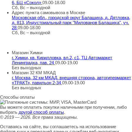
6, БЦ «Сокол»
09.00-18.00
Сб, Вс – выходной
Адрес пункта самовывоза в Москве
Московская обл., городской округ Балашиха, д. Дятловка,
д. 813, Индустриальный парк "Милованов Балашиха", уч.
28
09.00-18.00
Сб, Вс – выходной
Шоу-румы в Москве
Магазин Химки
г. Химки, кв. Кирилловка, вл.2, с1, ТЦ Автомаркет
Ленинградка, пав. 24
09.00-19.00
Без выходных
Магазин 32 КМ МКАД
г. Москва, 32 км МКАД, внешняя сторона, автогипермаркет
«ТРАКТ», павильон 2-34
09.00-19.00
Без выходных
Способы оплаты
Вы можете оплатить покупки наличными при получении, либо
выбрать
другой способ оплаты
.
© 2019 — 2026.
Все права защищены.
Оставаясь на сайте, вы соглашаетесь на использование
файлов куки и передачей данных службам веб-аналитики.