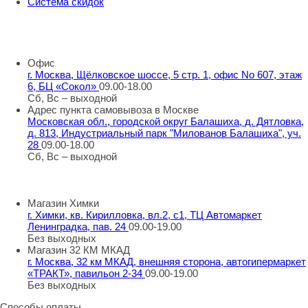
Система скидок
8 800 707 98 77
info@rti-service.ru
Офис
г. Москва, Щёлковское шоссе, 5 стр. 1, офис No 607, этаж
6, БЦ «Сокол»
09.00-18.00
Сб, Вс – выходной
Адрес пункта самовывоза в Москве
Московская обл., городской округ Балашиха, д. Дятловка,
д. 813, Индустриальный парк "Милованов Балашиха", уч.
28
09.00-18.00
Сб, Вс – выходной
Шоу-румы в Москве
Магазин Химки
г. Химки, кв. Кирилловка, вл.2, с1, ТЦ Автомаркет
Ленинградка, пав. 24
09.00-19.00
Без выходных
Магазин 32 КМ МКАД
г. Москва, 32 км МКАД, внешняя сторона, автогипермаркет
«ТРАКТ», павильон 2-34
09.00-19.00
Без выходных
Способы оплаты