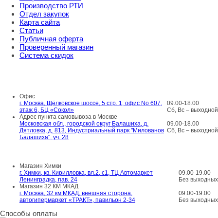
Производство РТИ
Отдел закупок
Карта сайта
Статьи
Публичная оферта
Проверенный магазин
Система скидок
8 800 707 98 77
info@rti-service.ru
Офис
г. Москва, Щёлковское шоссе, 5 стр. 1, офис No 607,
09.00-18.00
этаж 6, БЦ «Сокол»
Сб, Вс – выходной
Адрес пункта самовывоза в Москве
Московская обл., городской округ Балашиха, д.
09.00-18.00
Дятловка, д. 813, Индустриальный парк "Милованов
Сб, Вс – выходной
Балашиха", уч. 28
Шоу-румы в Москве
Магазин Химки
г. Химки, кв. Кирилловка, вл.2, с1, ТЦ Автомаркет
09.00-19.00
Ленинградка, пав. 24
Без выходных
Магазин 32 КМ МКАД
г. Москва, 32 км МКАД, внешняя сторона,
09.00-19.00
автогипермаркет «ТРАКТ», павильон 2-34
Без выходных
Способы оплаты